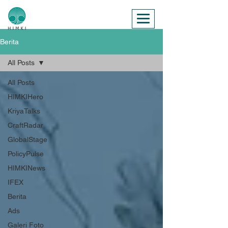
Berita
All Posts
All Posts
HIMKIHero
KriyaTalks
CraftRadar
GlobalStage
PolicyPulse
HIMKINews
IFEX
Berita
Ads
Galeri Foto