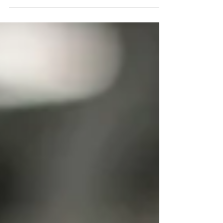
masuk sebesar 19% oleh Amerika Serikat
(AS) tetap...