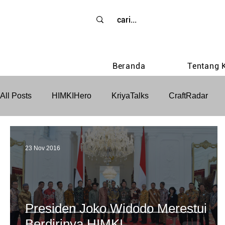
Beranda
Tentang 
All Posts
HIMKIHero
KriyaTalks
CraftRadar
23 Nov 2016
Presiden Joko Widodo Merestui
Berdirinya HIMKI