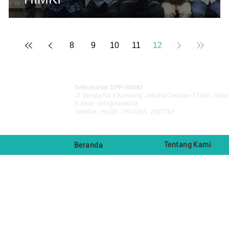
8
9
10
11
12
Sekretariat DPP HIMKI
Jl. Benda No 8 Kemang, Jakarta Selatan 12560, Indo
E-Mail :
info@himki.id
Telefon : +6221-7814805, 7892767
Tentang Kami
Beranda