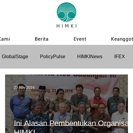
Kami
Berita
Event
Keanggo
GlobalStage
PolicyPulse
HIMKINews
IFEX
23 Nov 2016
Ini Alasan Pembentukan Organisas
HIMKI