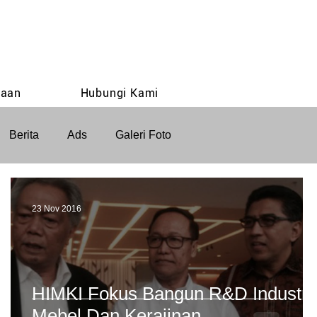
taan
Hubungi Kami
Berita
Ads
Galeri Foto
23 Nov 2016
i
HIMKI Fokus Bangun R&D Industri
Mebel Dan Kerajinan