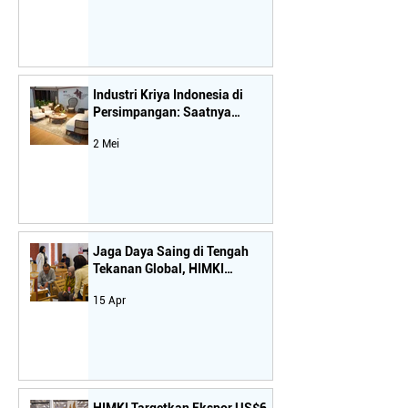
Industri Kriya Indonesia di
Persimpangan: Saatnya
Koreksi Arah Kebijakan
2 Mei
Jaga Daya Saing di Tengah
Tekanan Global, HIMKI
Tekankan Pentingnya
15 Apr
Kebijakan Terukur bagi Industri
Hilir