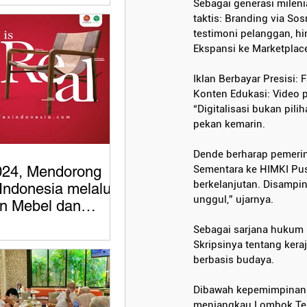
Sebagai generasi milen
taktis: Branding via So
testimoni pelanggan, hi
Ekspansi ke Marketplace
Iklan Berbayar Presisi:
Konten Edukasi: Video p
“Digitalisasi bukan pil
pekan kemarin.
Dende berharap pemerint
024, Mendorong
Sementara ke HIMKI Pus
berkelanjutan. Disampin
Indonesia melalui
unggul,” ujarnya.
n Mebel dan
an Berkualitas
Sebagai sarjana hukum k
sional
Skripsinya tentang ke
berbasis budaya.
Dibawah kepemimpinanny
menjangkau Lombok Teng