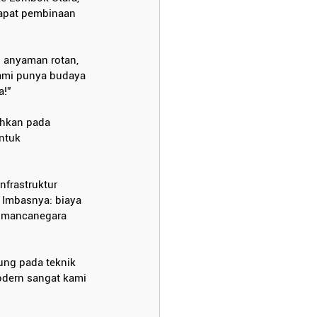
apat pembinaan 
 anyaman rotan, 
Kami punya budaya 
a!”
ahkan pada 
ntuk 
nfrastruktur 
 Imbasnya: biaya 
i mancanegara 
ung pada teknik 
odern sangat kami 