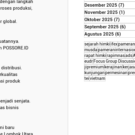
 dengan langkah 
Desember 2025
(7)
7 po
roses produksi, 
November 2025
(1)
1 po
Oktober 2025
(7)
7 post
r global.
September 2025
(6)
6 po
Agustus 2025
(6)
6 post
uatannya. 
sejarah himki
ifex
pameran
an POSSORE.ID 
musda
pameraninternasio
rapat himki
rapimnas
ads
eudr
Focus Group Discussi
jipremium
kerajinan
kerja
istribusi. 
kunjungan
permesinan
pre
kualitas 
tei
vietnam
si produk 
njadi senjata. 
s bisnis 
i baru 
e Lombok Utara, 