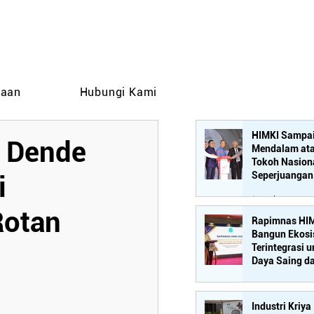
taan
Hubungi Kami
HIMKI Sampai
 Dende
Mendalam ata
Tokoh Nasion
Seperjuangan 
i
Mebel-Kriya, 
10 Jul
Rachmat Gobe
Rotan
Rapimnas HIM
Bangun Ekosi
Terintegrasi 
Daya Saing d
Mebel Nasion
6 Jun
Industri Kriya