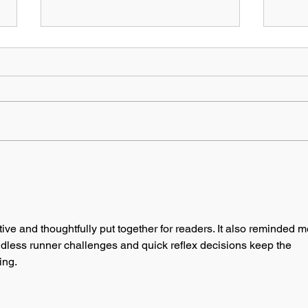
Dari Furnitur ke Kuliner,
Dari
Muhaimin Bawa Produk
Perj
Indonesia Menembus Pasar
di In
Korea Selatan
tive and thoughtfully put together for readers. It also reminded m
dless runner challenges and quick reflex decisions keep the 
ing.