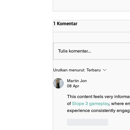
1 Komentar
Tulis komentar...
Aryan Wargadalam: Menjaga
Urutkan menurut:
Terbaru
Nyala Industri Mebel dan
Kerajinan Indonesia Melalui
Martin Jon
Konsistensi dan Sinergi
08 Apr
This content feels very informa
of 
Slope 3 gameplay
, where en
experience consistently engag
Suka
Balas