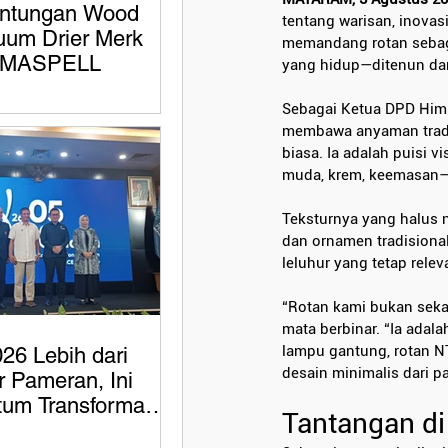
ntungan Wood
tentang warisan, inovas
uum Drier Merk
memandang rotan sebaga
MASPELL
yang hidup—ditenun dari
Sebagai Ketua DPD Himpu
membawa anyaman tradisi
biasa. Ia adalah puisi 
muda, krem, keemasan—
Teksturnya yang halus 
dan ornamen tradisional
leluhur yang tetap relev
“Rotan kami bukan seka
mata berbinar. “Ia adala
lampu gantung, rotan N
26 Lebih dari
desain minimalis dari 
 Pameran, Ini
um Transformasi
Tantangan di
Indonesia