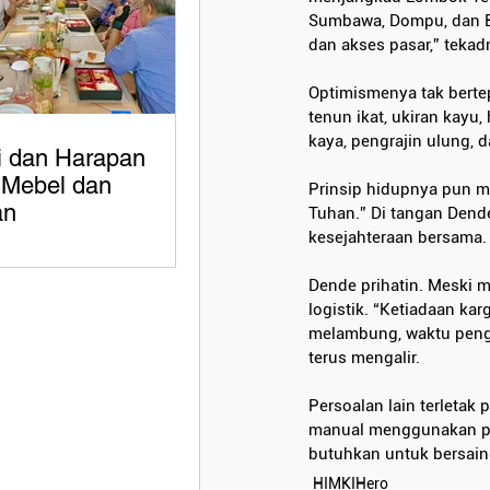
Sumbawa, Dompu, dan Bi
dan akses pasar,” tekad
Optimismenya tak berte
tenun ikat, ukiran kayu
kaya, pengrajin ulung,
i dan Harapan
i Mebel dan
Prinsip hidupnya pun m
an
Tuhan.” Di tangan Dende
kesejahteraan bersama.
Dende prihatin. Meski m
logistik. “Ketiadaan ka
melambung, waktu pengir
terus mengalir.
Persoalan lain terletak
manual menggunakan pek
butuhkan untuk bersaing
HIMKIHero