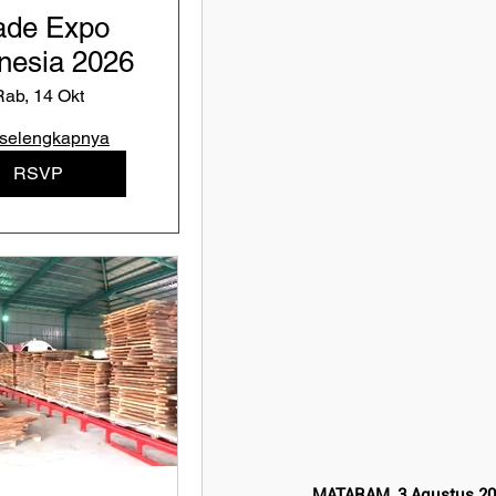
ade Expo
nesia 2026
Rab, 14 Okt
 selengkapnya
RSVP
MATARAM, 3 Agustus 2