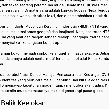
i, dan tekad seorang perempuan muda. Dende Iba Putrisya Umar, S
i serat alam. Di matanya, ia adalah kanvas budaya Nusa Tengga
 sejarah, diwarnai identitas lokal, dan dipersembahkan untuk du
nan Industri Mebel dan Kerajinan Indonesia (HIMKI) NTB yang ba
 ini melintasi batas geografi dan imajinasi. Kerajinan rotan NT
visual yang lahir dari tangan-tangan terampil pengrajin. Warna ha
menyiratkan kehangatan bumi tropis.
namun kokoh menjadi simbol ketangguhan masyarakatnya. Setiap
 di dalamnya adalah cerita: motif tenun, simbol adat Bima-Sumbaw
an.
dar perabot,” ujar Dende, Manajer Pemasaran dan Keuangan CV. 
h identitas yang berbicara melalui bentuk.” Dari kursi elegan, vas
TB menjawab kebutuhan modern tanpa mengubur akar tradisi. Kin
para perajin muda membuatnya makin digandrungi pasar global.
 Balik Keelokan