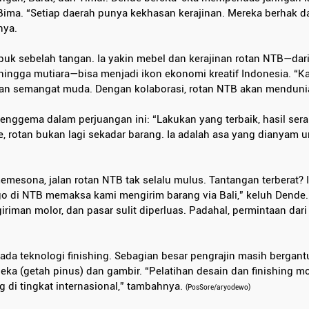
ma. “Setiap daerah punya kekhasan kerajinan. Mereka berhak d
nya.
puk sebelah tangan. Ia yakin mebel dan kerajinan rotan NTB—dari
, hingga mutiara—bisa menjadi ikon ekonomi kreatif Indonesia. “
 dan semangat muda. Dengan kolaborasi, rotan NTB akan menduni
enggema dalam perjuangan ini: “Lakukan yang terbaik, hasil ser
, rotan bukan lagi sekadar barang. Ia adalah asa yang dianyam u
emesona, jalan rotan NTB tak selalu mulus. Tantangan terberat? I
rgo di NTB memaksa kami mengirim barang via Bali,” keluh Dende.
iman molor, dan pasar sulit diperluas. Padahal, permintaan dar
 pada teknologi finishing. Sebagian besar pengrajin masih bergant
a (getah pinus) dan gambir. “Pelatihan desain dan finishing m
 di tingkat internasional,” tambahnya. 
(PosSore/aryodewo)