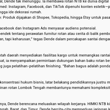
ial, Dende tak menunggu. Ia membawa rotan NTB ke dunia digital
smed: Instagram, Facebook, dan TikTok dipenuhi konten estetik—p
ngga ide dekorasi rumah.
: Produk dijajakan di Shopee, Tokopedia, hingga Etsy untuk pasa
 Facebook dan Instagram Ads menyasar audiens potensial.
endek tentang perawatan furnitur rotan atau cerita di balik pemb
ihan, tapi keharusan,” tegas Dende dalam percakapan santai deng
ah daerah menyediakan fasilitas kargo untuk memangkas rantai d
at, ia menyampaikan permintaan dukungan bahan baku rotan ber
g juga pelatihan-pelatihan finishing. “Bahan bagus adalah ponda
onsentrasi hukum bisnis, latar belakang pendidikannya justru me
rajinan rotan Lombok Tengah membantunya memahami kompleksita
a, Dende berencana meluaskan wilayah kerjanya. HIMKI NTB kin
ah, Barat, dan Timur. Dende bercita-cita memperluas jaringan k