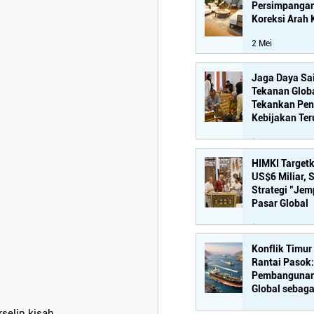
Persimpangan
Koreksi Arah 
2 Mei
Jaga Daya Sai
Tekanan Glob
Tekankan Pen
Kebijakan Ter
Industri Hilir
15 Apr
HIMKI Target
US$6 Miliar, 
Strategi "Jem
Pasar Global
14 Apr
Konflik Timu
Rantai Pasok
Pembangunan 
Global sebaga
Strategis
selip kisah 
6 Apr