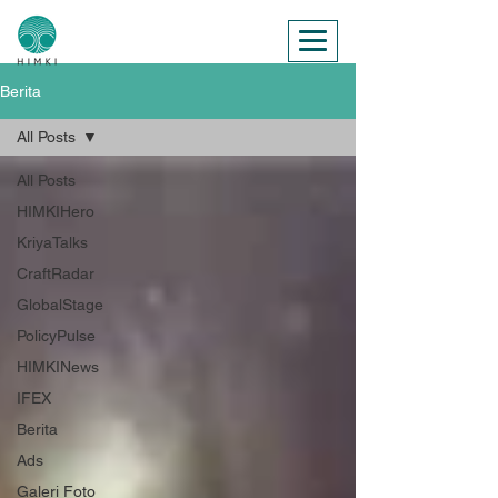
Berita
All Posts
All Posts
HIMKIHero
KriyaTalks
CraftRadar
GlobalStage
PolicyPulse
HIMKINews
IFEX
Berita
Ads
Galeri Foto