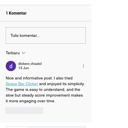
1 Komentar
HIMKI Buka Priangan
HIMKI Tegaskan H
Tulis komentar...
Bamboo Fest 2025:
Bambu Kunci Pa
Mengangkat Bambu Jadi
Ekonomi Kreatif
Terbaru
Episentrum Ekonomi
Hijau Indonesia
dlokerc chsatol
13 Jun
Nice and informative post. I also tried 
Space Bar Clicker
 and enjoyed its simplicity. 
The game is easy to understand, and the 
slow but steady score improvement makes 
it more engaging over time.
Suka
Balas