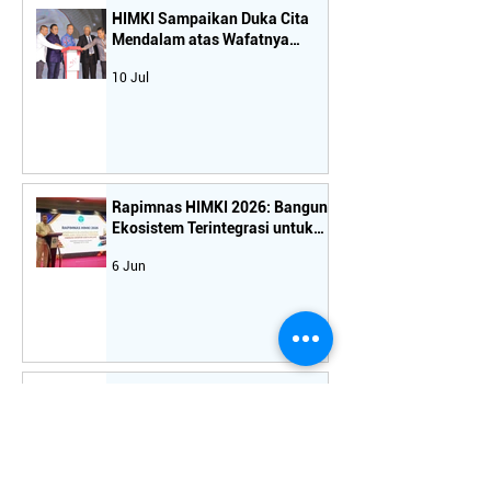
HIMKI Sampaikan Duka Cita
Mendalam atas Wafatnya
Tokoh Nasional dan Sahabat
10 Jul
Seperjuangan Industri Mebel-
Kriya, Bapak H. Rachmat Gobel
Rapimnas HIMKI 2026: Bangun
Ekosistem Terintegrasi untuk
Dongkrak Daya Saing dan
6 Jun
Ekspor Mebel Nasional
Industri Kriya Indonesia di
Persimpangan: Saatnya
Koreksi Arah Kebijakan
2 Mei