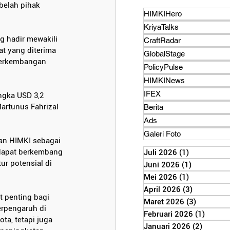
belah pihak 
HIMKIHero
KriyaTalks
 hadir mewakili 
CraftRadar
t yang diterima 
GlobalStage
perkembangan 
PolicyPulse
HIMKINews
IFEX
ngka USD 3,2 
Martunus Fahrizal 
Berita
Ads
Galeri Foto
an HIMKI sebagai 
a dapat berkembang 
Juli 2026
(1)
1 postinga
ur potensial di 
Juni 2026
(1)
1 posting
Mei 2026
(1)
1 postinga
April 2026
(3)
3 posting
 penting bagi 
Maret 2026
(3)
3 postin
erpengaruh di 
Februari 2026
(1)
1 post
a, tetapi juga 
Januari 2026
(2)
2 posti