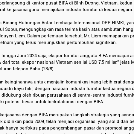
erlangsung di kantor pusat BIFA di Bình Dương, Vietnam, kedua 
at kerjasama guna memajukan industri furnitur di kedua negara.
ua Bidang Hubungan Antar Lembaga Internasional DPP HIMKI, yang
 Sobur, mengungkapkan rasa terima kasih atas sambutan hanga
. Nguyen Liem. Dalam pertemuan tersebut, Mr. Liem memaparkan 
 Vietnam yang terus menunjukkan pertumbuhan signifikan.
 hingga Juni 2024 saja, ekspor furnitur anggota BIFA mencapai a
ari total ekspor nasional Vietnam senilai USD 7,5 miliar,” jelas 
aluran telepon Rabu (28/8).
 keinginannya untuk menjalin komunikasi yang lebih erat deng
ndustri kayu hilir, dengan harapan industri furnitur kedua negar
 didukung oleh ribuan perusahaan di sentra-sentra industri furnit
liki potensi besar untuk berkolaborasi dengan BIFA.
erjasama dengan BIFA merupakan langkah strategis yang sangat
ak didirikan pada 2009, telah menjadi organisasi yang solid dan b
idak hanya berfokus pada pengembangan pasar dan promosi anggot