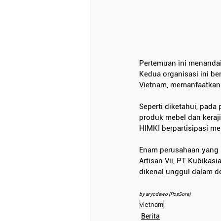
Pertemuan ini menandai 
Kedua organisasi ini be
Vietnam, memanfaatkan 
Seperti diketahui, pada
produk mebel dan keraji
HIMKI berpartisipasi me
Enam perusahaan yang m
Artisan Vii, PT Kubikas
dikenal unggul dalam de
by 
aryodewo (PosSore)
vietnam
Berita