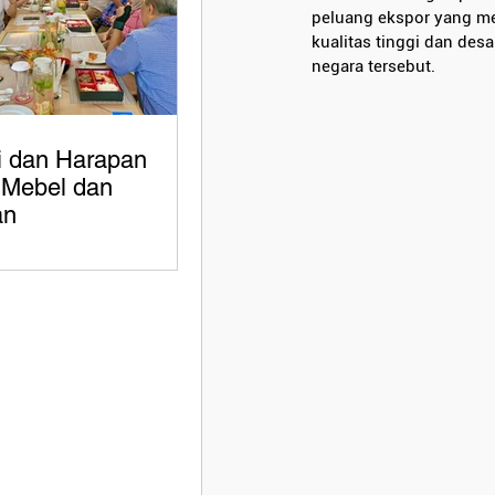
peluang ekspor yang me
kualitas tinggi dan des
negara tersebut.
i dan Harapan
i Mebel dan
an