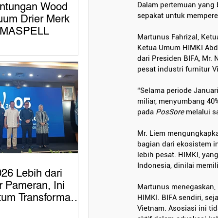
ntungan Wood
Dalam pertemuan yang b
sepakat untuk memperer
uum Drier Merk
MASPELL
Martunus Fahrizal, Ket
Ketua Umum HIMKI Abdul
dari Presiden BIFA, Mr
pesat industri furnitur
“Selama periode Januari
miliar, menyumbang 40% d
pada 
PosSore
 melalui s
Mr. Liem mengungkapkan
bagian dari ekosistem i
lebih pesat. HIMKI, yang
Indonesia, dinilai memi
26 Lebih dari
 Pameran, Ini
Martunus menegaskan, k
um Transformasi
HIMKI. BIFA sendiri, sej
Indonesia
Vietnam. Asosiasi ini t