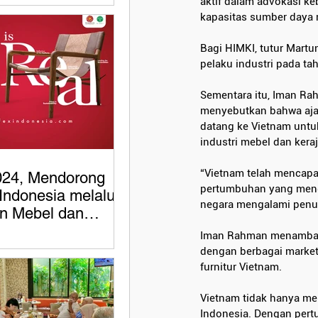
aktif dalam advokasi ke
kapasitas sumber daya 
Bagi HIMKI, tutur Martu
pelaku industri pada ta
Sementara itu, Iman Ra
menyebutkan bahwa ajak
datang ke Vietnam untuk
industri mebel dan kera
“Vietnam telah mencapai
024, Mendorong
pertumbuhan yang menge
Indonesia melalui
negara mengalami penu
n Mebel dan
an Berkualitas
Iman Rahman menambahka
sional
dengan berbagai marketp
furnitur Vietnam.
Vietnam tidak hanya men
Indonesia. Dengan pert