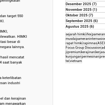
 peningkatan 
Desember 2025
(7)
7 po
November 2025
(1)
1 po
Oktober 2025
(7)
7 post
dan target 550 
September 2025
(6)
6 po
KI.
Agustus 2025
(6)
6 post
IMKI, 
sejarah himki
ifex
pameran
ilewatkan. HIMKI 
musda
pameraninternasio
asi besar di 
rapat himki
rapimnas
ASE
negara lainnya.
Focus Group Discussion
a
jipremium
kerajinan
kerja
kunjungan
permesinan
pre
rhasil mencatat 
tei
vietnam
4 saat banyak 
keterlibatan 
san industri 
el dan kerajinan 
tnam menawarkan 