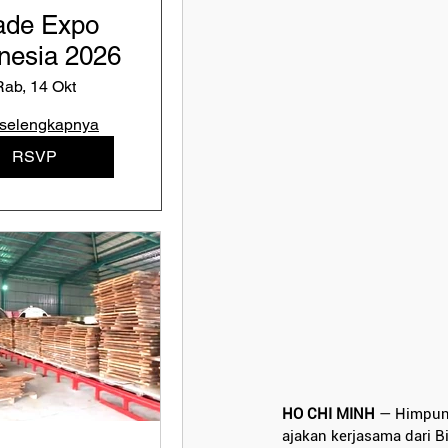
ade Expo
nesia 2026
Rab, 14 Okt
 selengkapnya
RSVP
HO CHI MINH
 — Himpun
ajakan kerjasama dari Bi