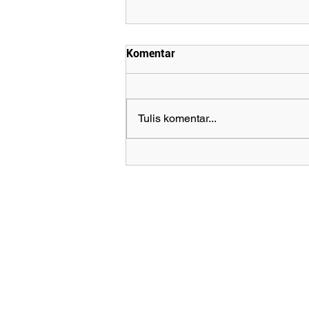
Komentar
Tulis komentar...
Menilik Kesiapan Industri
Mebel dan Kerajinan Hadapi
Kebijakan EUDR