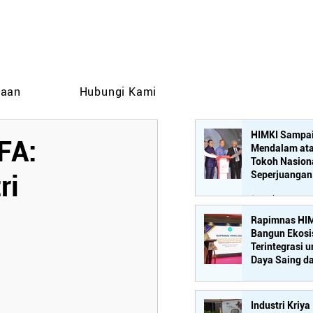
taan
Hubungi Kami
HIMKI Sampai
FA:
Mendalam ata
Tokoh Nasion
Seperjuangan 
ri
Mebel-Kriya, 
10 Jul
Rachmat Gobe
Rapimnas HIM
Bangun Ekosi
Terintegrasi 
Daya Saing d
Mebel Nasion
6 Jun
Industri Kriya