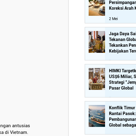
Persimpangan
Koreksi Arah 
2 Mei
Jaga Daya Sai
Tekanan Glob
Tekankan Pen
Kebijakan Ter
Industri Hilir
15 Apr
HIMKI Target
US$6 Miliar, 
Strategi "Jem
Pasar Global
14 Apr
Konflik Timu
Rantai Pasok
Pembangunan 
Global sebaga
ngan antusias 
Strategis
ka di Vietnam. 
6 Apr