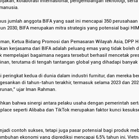
bijakan, kolaborasi internasional, pengembangan teknologi, serta
manusia.
nus jumlah anggota BIFA yang saat ini mencapai 350 perusahaan 
hun 2030, BIFA merupakan mitra strategis yang potensial bagi HIM
hman, Ketua Bidang Promosi dan Pemasaran Wilayah Asia, DPP H
an kerjasama dari BIFA adalah peluang emas yang tidak boleh d
 mempelajari bagaimana negara tersebut berhasil mencetak prest
jinan, terutama di tengah tantangan global yang dihadapi banyak 
 peringkat kedua di dunia dalam industri furnitur, dan mereka be
sankan di tahun-tahun terakhir, termasuk selama 2023 dan 202
runan,” ujar Iman Rahman.
n bahwa sinergi antara pelaku usaha dengan pemerintah serta 
lace seperti Alibaba dan TikTok merupakan faktor kunci kesukse
jadi contoh sukses, tetapi juga pasar potensial bagi produk meb
umbuhan ekonomi yang diprediksi mencapai 6,5% tahun ini, Vie