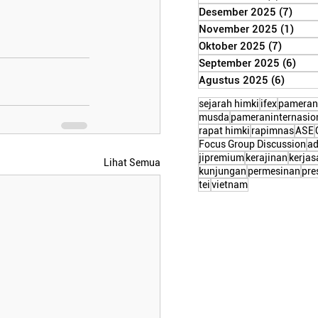
Desember 2025
(7)
7 po
November 2025
(1)
1 po
Oktober 2025
(7)
7 post
September 2025
(6)
6 po
Agustus 2025
(6)
6 post
sejarah himki
ifex
pameran
musda
pameraninternasio
rapat himki
rapimnas
ASE
Focus Group Discussion
a
jipremium
kerajinan
kerja
Lihat Semua
kunjungan
permesinan
pre
tei
vietnam