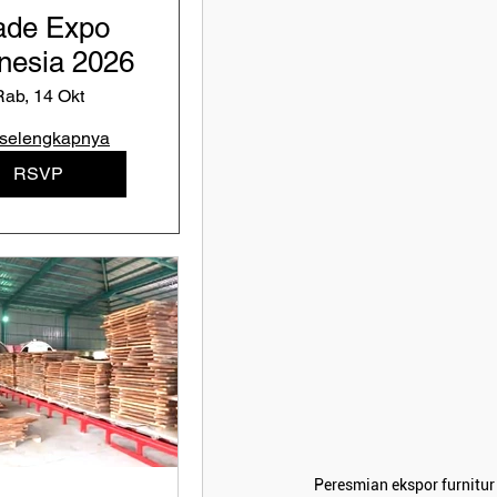
ade Expo
nesia 2026
Rab, 14 Okt
 selengkapnya
RSVP
Peresmian ekspor furnitu