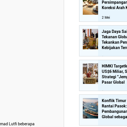
Persimpangan
Koreksi Arah 
2 Mei
Jaga Daya Sai
Tekanan Glob
Tekankan Pen
Kebijakan Ter
Industri Hilir
15 Apr
HIMKI Target
US$6 Miliar, 
Strategi "Jem
Pasar Global
14 Apr
Konflik Timu
Rantai Pasok
Pembangunan 
Global sebaga
Strategis
mad Lutfi beberapa 
6 Apr