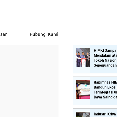
taan
Hubungi Kami
HIMKI Sampai
Mendalam ata
Tokoh Nasion
Seperjuangan 
Mebel-Kriya, 
10 Jul
Rachmat Gobe
Rapimnas HIM
Bangun Ekosi
Terintegrasi 
Daya Saing d
Mebel Nasion
6 Jun
Industri Kriya