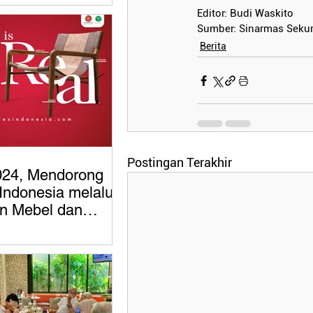
Editor: Budi Waskito
Sumber: Sinarmas Sekur
Berita
Postingan Terakhir
024, Mendorong
Indonesia melalui
n Mebel dan
an Berkualitas
sional