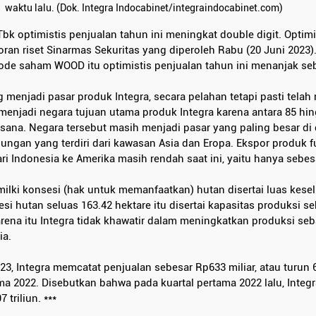
waktu lalu. (Dok. Integra Indocabinet/integraindocabinet.com)
Tbk optimistis penjualan tahun ini meningkat double digit. Optimi
an riset Sinarmas Sekuritas yang diperoleh Rabu (20 Juni 2023)
kode saham WOOD itu optimistis penjualan tahun ini menanjak se
 menjadi pasar produk Integra, secara pelahan tetapi pasti tela
 menjadi negara tujuan utama produk Integra karena antara 85 hi
sana. Negara tersebut masih menjadi pasar yang paling besar di 
ngan yang terdiri dari kawasan Asia dan Eropa. Ekspor produk fu
 Indonesia ke Amerika masih rendah saat ini, yaitu hanya sebesa
emilki konsesi (hak untuk memanfaatkan) hutan disertai luas kese
sesi hutan seluas 163.42 hektare itu disertai kapasitas produksi se
arena itu Integra tidak khawatir dalam meningkatkan produksi se
ia.
23, Integra memcatat penjualan sebesar Rp633 miliar, atau turun 
ma 2022. Disebutkan bahwa pada kuartal pertama 2022 lalu, Integ
 triliun. ***