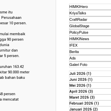
HIMKIHero
sme itu 
KriyaTalks
. Perusahaan 
CraftRadar
besar 10 persen.
GlobalStage
PolicyPulse
h mulai membaik 
HIMKINews
ngga 90 persen 
dunia 
IFEX
rnitur dan 
Berita
r 5 persen.
Ads
Galeri Foto
luruhan 163.42 
kitar 90.000 meter 
Juli 2026
(1)
1 postinga
bab bahan baku 
Juni 2026
(1)
1 posting
Mei 2026
(1)
1 postinga
April 2026
(3)
3 posting
68 persen 
Maret 2026
(3)
3 postin
ra mencatat 
Februari 2026
(1)
1 post
Januari 2026
(2)
2 posti