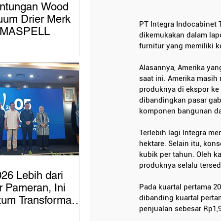
ntungan Wood
uum Drier Merk
PT Integra Indocabinet 
MASPELL
dikemukakan dalam lapor
furnitur yang memiliki 
Alasannya, Amerika yang
saat ini. Amerika masih
produknya di ekspor ke 
dibandingkan pasar gabu
komponen bangunan dari
Terlebih lagi Integra m
hektare. Selain itu, kon
kubik per tahun. Oleh k
produknya selalu tersed
26 Lebih dari
 Pameran, Ini
Pada kuartal pertama 20
dibanding kuartal perta
um Transformasi
penjualan sebesar Rp1,97
Indonesia