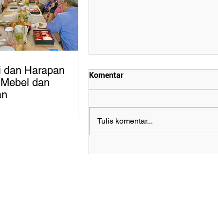
i dan Harapan
Komentar
i Mebel dan
an
Tulis komentar...
Menilik Kesiapan Industri
Mebel dan Kerajinan Hadapi
Kebijakan EUDR