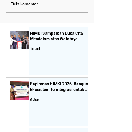
Kerjasama Strategis
Ikut Pameran Ina
Tulis komentar...
HIMKI dan BIFA:
HIMKI Dukung
Menyongsong Masa
Penggunaan Pro
Depan Industri Furnitur
Dalam Negeri
Indonesia-Vietnam
HIMKI Sampaikan Duka Cita
Mendalam atas Wafatnya
Tokoh Nasional dan Sahabat
10 Jul
Seperjuangan Industri Mebel-
Kriya, Bapak H. Rachmat Gobel
Rapimnas HIMKI 2026: Bangun
Ekosistem Terintegrasi untuk
Dongkrak Daya Saing dan
6 Jun
Ekspor Mebel Nasional