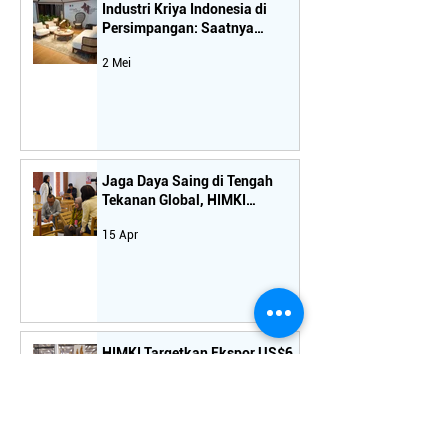
Industri Kriya Indonesia di
Persimpangan: Saatnya
Koreksi Arah Kebijakan
2 Mei
Jaga Daya Saing di Tengah
Tekanan Global, HIMKI
Tekankan Pentingnya
15 Apr
Kebijakan Terukur bagi Industri
Hilir
HIMKI Targetkan Ekspor US$6
Miliar, Siapkan Strategi
"Jemput Bola" ke Pasar Global
14 Apr